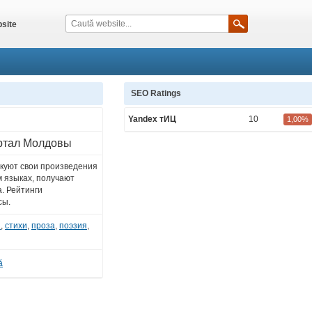
site
SEO Ratings
Yandex тИЦ
10
1,00%
ртал Молдовы
куют свои произведения
м языках, получают
. Рейтинги
сы.
i
,
стихи
,
проза
,
поэзия
,
ă