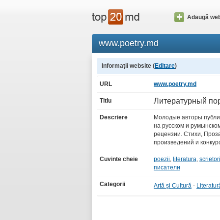
Adaugă web
www.poetry.md
Informații website (
Editare
)
URL
www.poetry.md
Литературный по
Titlu
Descriere
Молодые авторы публи
на русском и румынско
рецензии. Стихи, Проза
произведений и конкур
Cuvinte cheie
poezii
,
literatura
,
scrietor
писатели
Categorii
Artă și Cultură
-
Literatur