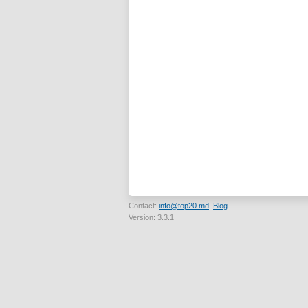
Contact:
info@top20.md
,
Blog
Version: 3.3.1