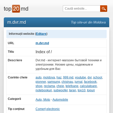
m.dvr.md
Top site-uri din Moldova
Informații website (
Editare
)
URL
m.dvr.md
Index of /
Titlu
Descriere
Dvr.md - интернет-магазин бытовой техники и
электроники. Низкие цены, надежным и
удобным для Вас
Cuvinte cheie
auto
,
moldova
,
haz
,
999.md
,
youtube
,
dvr
,
school
,
pionner
,
samsung
,
chisinau
,
jurnal
,
facebook
,
shop
,
reclama
,
cheie
,
telefoane
,
calculatoare
,
notebookuri
,
subwoofer
,
taran
,
top10
,
topuri
Categorii
Auto, Moto
-
Automobile
Tip conținut
Comerț electronic