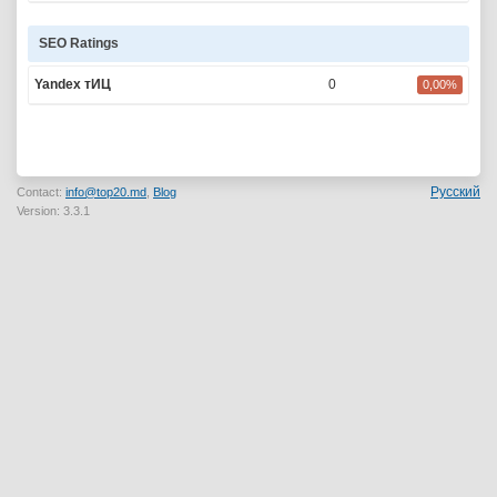
SEO Ratings
Yandex тИЦ
0
0,00%
Русский
Contact:
info@top20.md
,
Blog
Version: 3.3.1