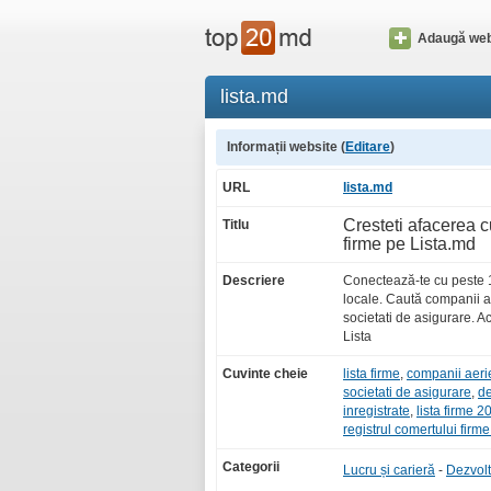
Adaugă web
lista.md
Informații website (
Editare
)
URL
lista.md
Cresteti afacerea c
Titlu
firme pe Lista.md
Descriere
Conectează-te cu peste 1
locale. Caută companii ae
societati de asigurare. 
Lista
Cuvinte cheie
lista firme
,
companii aer
societati de asigurare
,
de
inregistrate
,
lista firme 2
registrul comertului firme
Categorii
Lucru și carieră
-
Dezvolt