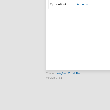
Tip conținut
Anunțuri
Contact:
info@top20.md
,
Blog
Version: 3.3.1