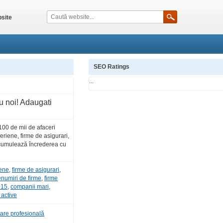
site
SEO Ratings
...
u noi! Adaugati
00 de mii de afaceri
riene, firme de asigurari,
Acumulează încrederea cu
iene
,
firme de asigurari
,
numiri de firme
,
firme
015
,
companii mari
,
 active
are profesională