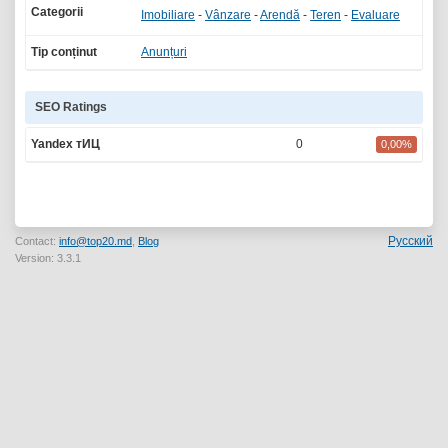
Categorii
Imobiliare
-
Vânzare
-
Arendă
-
Teren
-
Evaluare
Tip conținut
Anunțuri
SEO Ratings
Yandex тИЦ
0
0,00%
Русский
Contact:
info@top20.md
,
Blog
Version: 3.3.1