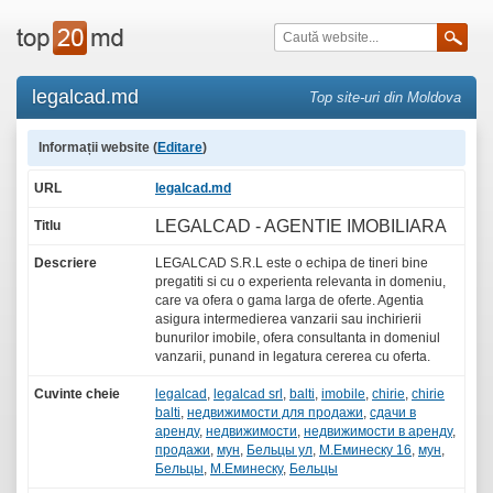
legalcad.md
Top site-uri din Moldova
Informații website (
Editare
)
URL
legalcad.md
LEGALCAD - AGENTIE IMOBILIARA
Titlu
Descriere
LEGALCAD S.R.L este o echipa de tineri bine
pregatiti si cu o experienta relevanta in domeniu,
care va ofera o gama larga de oferte. Agentia
asigura intermedierea vanzarii sau inchirierii
bunurilor imobile, ofera consultanta in domeniul
vanzarii, punand in legatura cererea cu oferta.
Cuvinte cheie
legalcad
,
legalcad srl
,
balti
,
imobile
,
chirie
,
chirie
balti
,
недвижимости для продажи
,
сдачи в
аренду
,
недвижимости
,
недвижимости в аренду
,
продажи
,
мун
,
Бельцы ул
,
М.Еминеску 16
,
мун
,
Бельцы
,
М.Еминеску
,
Бельцы