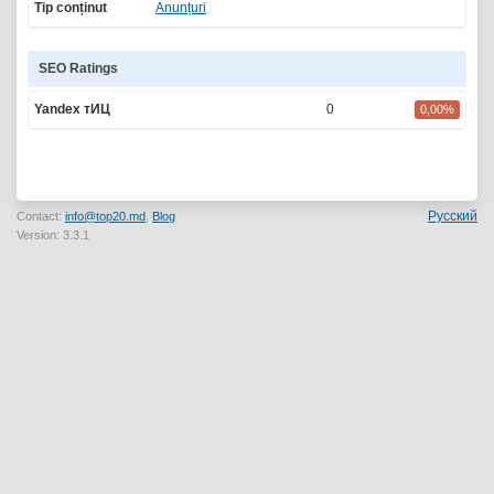
Tip conținut
Anunțuri
SEO Ratings
Yandex тИЦ
0
0,00%
Русский
Contact:
info@top20.md
,
Blog
Version: 3.3.1