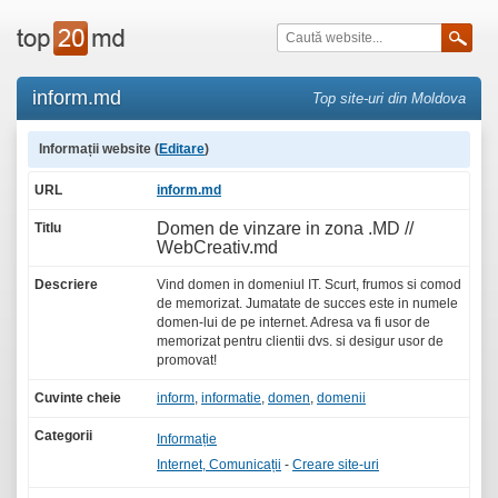
inform.md
Top site-uri din Moldova
Informații website (
Editare
)
URL
inform.md
Domen de vinzare in zona .MD //
Titlu
WebCreativ.md
Descriere
Vind domen in domeniul IT. Scurt, frumos si comod
de memorizat. Jumatate de succes este in numele
domen-lui de pe internet. Adresa va fi usor de
memorizat pentru clientii dvs. si desigur usor de
promovat!
Cuvinte cheie
inform
,
informatie
,
domen
,
domenii
Categorii
Informație
Internet, Comunicații
-
Creare site-uri