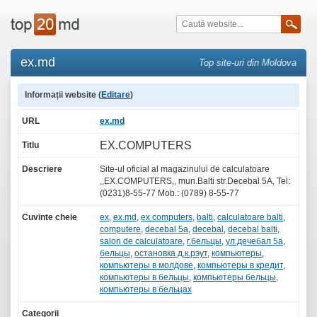
ex.md
Top site-uri din Moldova
Informații website (
Editare
)
URL
ex.md
EX.COMPUTERS
Titlu
Descriere
Site-ul oficial al magazinului de calculatoare
,,EX.COMPUTERS,, mun.Balti str.Decebal 5A, Tel:
(0231)8-55-77 Mob.: (0789) 8-55-77
Cuvinte cheie
ex
,
ex.md
,
ex computers
,
balti
,
calculatoare balti
,
computere
,
decebal 5a
,
decebal
,
decebal balti
,
salon de calculatoare
,
г.бельцы
,
ул.дечебал 5а
,
бельцы
,
остановка д.к.рэут
,
компьютеры
,
компьютеры в молдове
,
компьютеры в кредит
,
компьютеры в бельцы
,
компьютеры бельцы
,
компьютеры в бельцах
Categorii