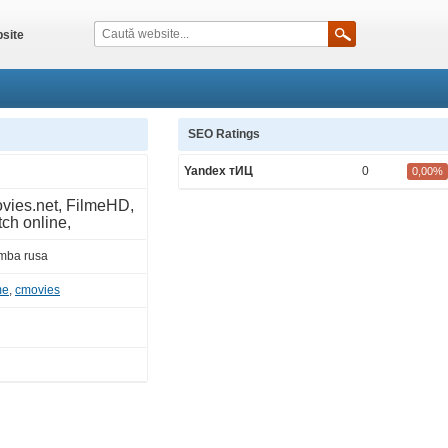
site
SEO Ratings
Yandex тИЦ
0
0,00%
vies.net, FilmeHD,
tch online,
limba rusa
me
,
cmovies