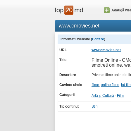
Adaugă web
www.cmovies.net
Informații website (
Editare
)
URL
www.cmovies.net
Filme Online - CMo
Titlu
smotreti online, wa
Descriere
Priveste filme online in 
Cuvinte cheie
filme
,
online filme
,
hd fil
Categorii
Artă și Cultură
-
Film
Tip conținut
Știri