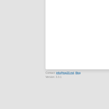
Contact:
info@top20.md
,
Blog
Version: 3.3.1