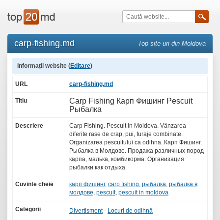
carp-fishing.md
Top site-uri din Moldova
Informații website (
Editare
)
URL
carp-fishing.md
Carp Fishing Карп Фишинг Pescuit
Titlu
Рыбалка
Descriere
Carp Fishing. Pescuit in Moldova. Vânzarea
diferite rase de crap, pui, furaje combinate.
Organizarea pescuitului ca odihna. Карп Фишинг.
Рыбалка в Молдове. Продажа различных пород
карпа, малька, комбикорма. Организация
рыбалки как отдыха.
Cuvinte cheie
карп фишинг
,
carp fishing
,
рыбалка
,
рыбалка в
молдове
,
pescuit
,
pescuit in moldova
Categorii
Divertisment
-
Locuri de odihnă