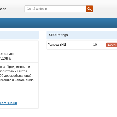
site
SEO Ratings
Yandex тИЦ
10
1,00%
хостинг,
лдова
ова. Продвижение и
лог готовых сайтов.
000 досок объявлений.
вижению и наполнению.
eare site-uri