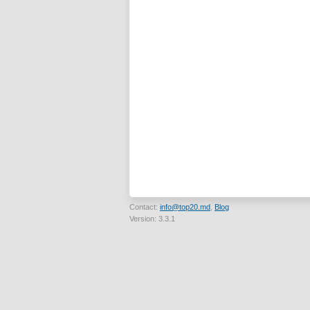
Contact:
info@top20.md
,
Blog
Version: 3.3.1