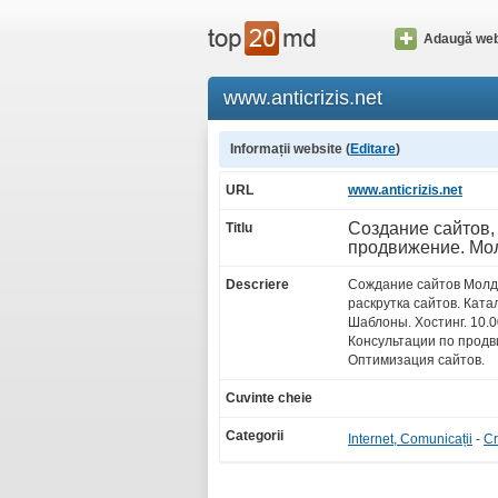
Adaugă web
www.anticrizis.net
Informații website (
Editare
)
URL
www.anticrizis.net
Создание сайтов, 
Titlu
продвижение. Мо
Descriere
Сождание сайтов Молд
раскрутка сайтов. Ката
Шаблоны. Хостинг. 10.
Консультации по прод
Оптимизация сайтов.
Cuvinte cheie
Categorii
Internet, Comunicații
-
Cr