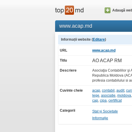
Adaugă web
www.acap.md
Informații website (
Editare
)
URL
www.acap.md
AO ACAP RM
Titlu
Descriere
Asociaţia Contabililor şi 
Republica Moldova (AC
profesia contabilului si a
Cuvinte cheie
acap
,
contabil
,
audit
,
cur
lege
,
asociatie
,
moldova
cap
,
cipa
,
certificat
Categorii
Stat și Societate
Informație