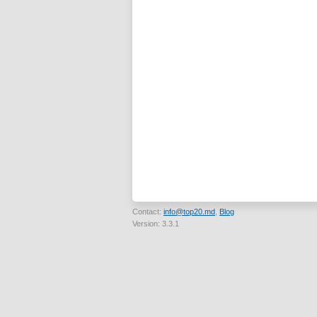
Contact:
info@top20.md
,
Blog
Version: 3.3.1