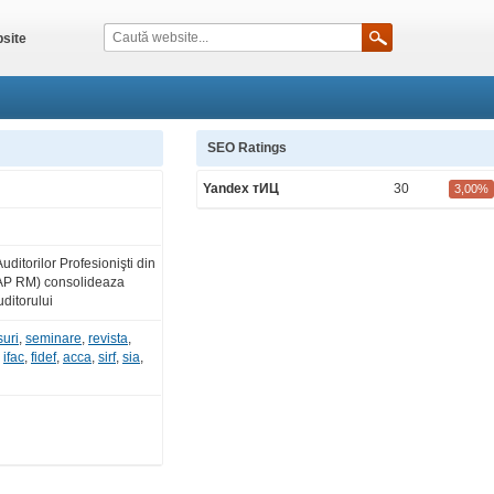
site
SEO Ratings
Yandex тИЦ
30
3,00%
Auditorilor Profesionişti din
AP RM) consolideaza
uditorului
suri
,
seminare
,
revista
,
,
ifac
,
fidef
,
acca
,
sirf
,
sia
,