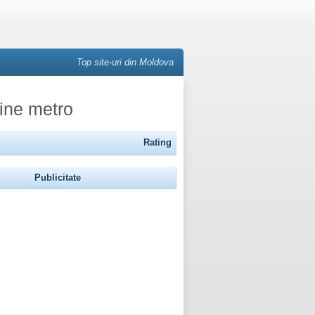
Top site-uri din Moldova
line metro
Rating
Publicitate