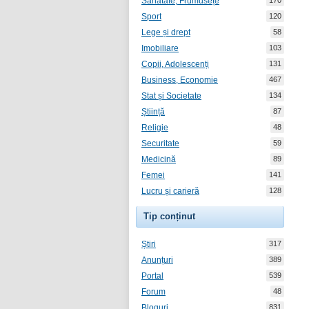
Sănătate, Frumusețe
170
Sport
120
Lege și drept
58
Imobiliare
103
Copii, Adolescenți
131
Business, Economie
467
Stat și Societate
134
Știință
87
Religie
48
Securitate
59
Medicină
89
Femei
141
Lucru și carieră
128
Tip conținut
Știri
317
Anunțuri
389
Portal
539
Forum
48
Bloguri
831