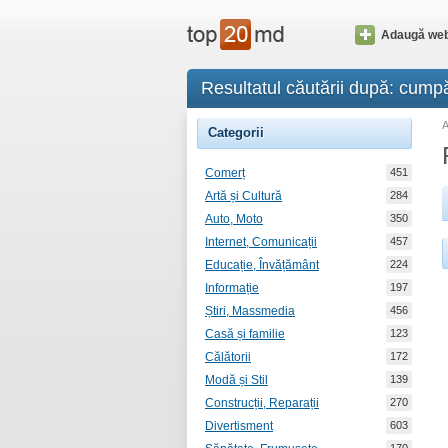
Adaugă web
Resultatul căutării după: cumpă
Categorii
Comerț
451
Artă și Cultură
284
Auto, Moto
350
Internet, Comunicații
457
Educație, Învățământ
224
Informație
197
Știri, Massmedia
456
Casă și familie
123
Călătorii
172
Modă și Stil
139
Construcții, Reparații
270
Divertisment
603