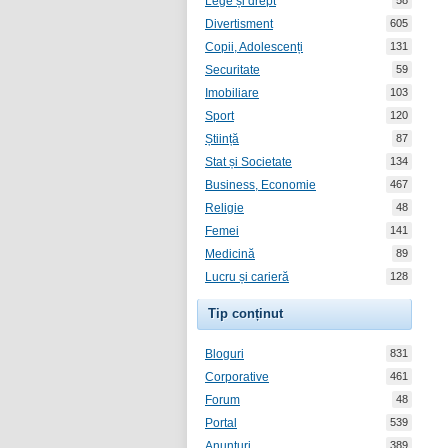
Lege și drept
58
Divertisment
605
Copii, Adolescenți
131
Securitate
59
Imobiliare
103
Sport
120
Știință
87
Stat și Societate
134
Business, Economie
467
Religie
48
Femei
141
Medicină
89
Lucru și carieră
128
Tip conținut
Bloguri
831
Corporative
461
Forum
48
Portal
539
Anunțuri
389