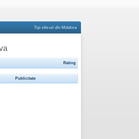
Top site-uri din Moldova
ova
Rating
Publicitate