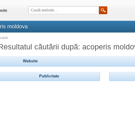
site
eris moldova
Acasă
Resultatul căutării după: acoperis mold
Website
Publicitate