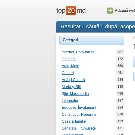
Adaugă web
Resultatul căutării după: acop
Categorii
Internet, Comunicații
457
Călătorii
172
Auto, Moto
350
Comerț
451
Artă și Cultură
284
Modă și Stil
139
Știri, Massmedia
456
Informație
197
Educație, Învățământ
224
Construcții, Reparații
270
Casă și familie
123
Sănătate, Frumusețe
171