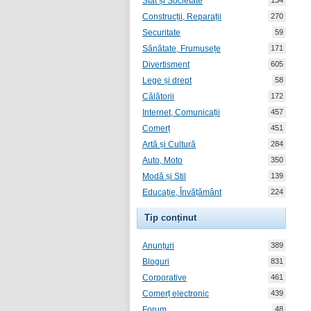
Stat și Societate
134
Construcții, Reparații
270
Securitate
59
Sănătate, Frumusețe
171
Divertisment
605
Lege și drept
58
Călătorii
172
Internet, Comunicații
457
Comerț
451
Artă și Cultură
284
Auto, Moto
350
Modă și Stil
139
Educație, Învățământ
224
Tip conținut
Anunțuri
389
Bloguri
831
Corporative
461
Comerț electronic
439
Forum
48