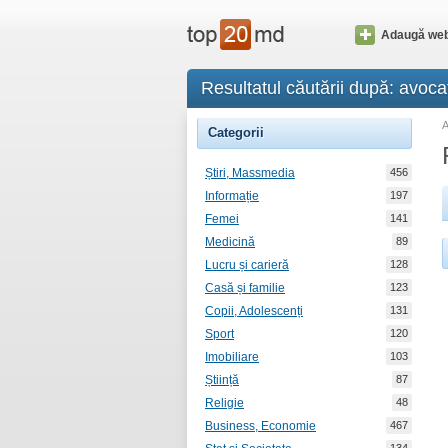
Adaugă web
Resultatul căutării după: avocat
Categorii
Știri, Massmedia
456
Informație
197
Femei
141
Medicină
89
Lucru și carieră
128
Casă și familie
123
Copii, Adolescenți
131
Sport
120
Imobiliare
103
Știință
87
Religie
48
Business, Economie
467