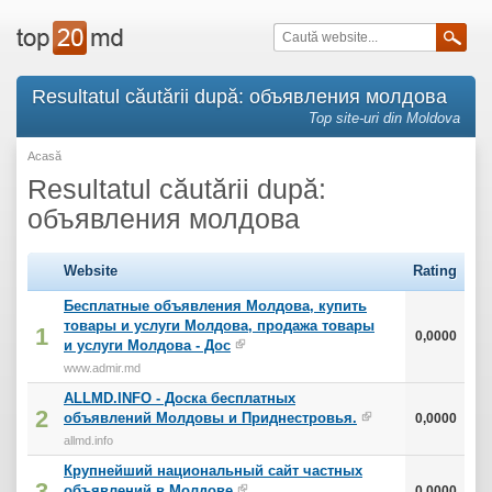
Resultatul căutării după: объявления молдова
Top site-uri din Moldova
Acasă
Resultatul căutării după:
объявления молдова
Website
Rating
Бесплатные объявления Молдова, купить
товары и услуги Молдова, продажа товары
1
0,0000
и услуги Молдова - Дос
www.admir.md
ALLMD.INFO - Доска бесплатных
2
объявлений Молдовы и Приднестровья.
0,0000
allmd.info
Крупнейший национальный сайт частных
3
объявлений в Молдове
0,0000