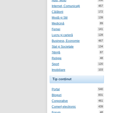
Auto, Moto
350
Internet, Comunicații
457
Călătorii
172
Modă și Stil
139
Medicină
89
Femei
141
Lucru și carieră
128
Business, Economie
467
Stat și Societate
134
Știință
87
Religie
48
Sport
120
Imobiliare
103
Tip conținut
Portal
540
Bloguri
831
Corporative
461
Comerț electronic
439
Forum
48