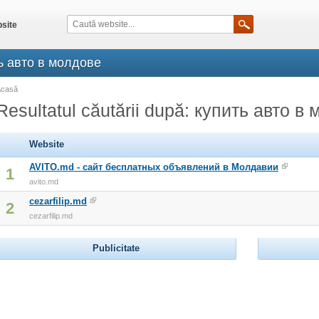
site
ить авто в молдове
Acasă
Resultatul căutării după: купить авто в
Website
AVITO.md - сайт бесплатных объявлений в Молдавии
1
avito.md
cezarfilip.md
2
cezarfilip.md
Publicitate