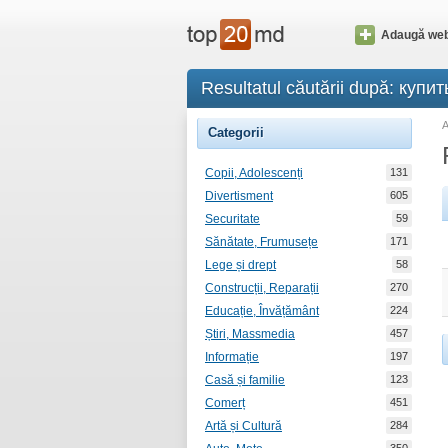
Adaugă web
Resultatul căutării după: куп
Categorii
Copii, Adolescenți
131
Divertisment
605
Securitate
59
Sănătate, Frumusețe
171
Lege și drept
58
Construcții, Reparații
270
Educație, Învățământ
224
Știri, Massmedia
457
Informație
197
Casă și familie
123
Comerț
451
Artă și Cultură
284