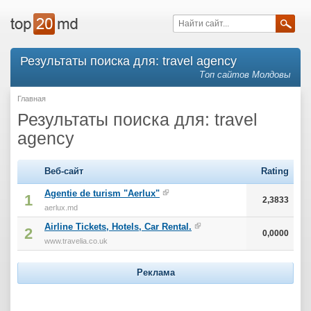
Результаты поиска для: travel agency
Топ сайтов Молдовы
Главная
Результаты поиска для: travel
agency
Веб-сайт
Rating
Agentie de turism "Aerlux"
1
2,3833
aerlux.md
Airline Tickets, Hotels, Car Rental.
2
0,0000
www.travelia.co.uk
Реклама